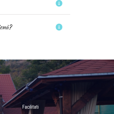
ienă?
Facilitati