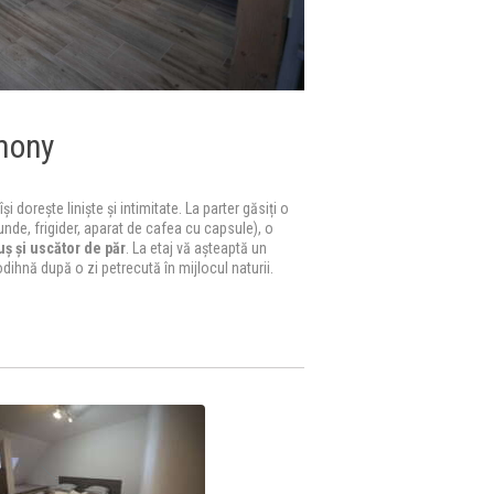
mony
 dorește liniște și intimitate. La parter găsiți o
unde, frigider, aparat de cafea cu capsule), o
uș și uscător de păr
. La etaj vă așteaptă un
odihnă după o zi petrecută în mijlocul naturii.