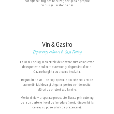
condiționat, frigider, televizor, seif și baie proprie
cu duș și uscător de păr.
Vin & Gastro
Experiențe culinare la Casa Feeling
La Casa Feeling, momentele de relaxare sunt completate
de experiențe culinare autentice și degustări rafinate.
Cazare harghita cu piscina incalzita.
Degustări de vin – selecții speciale din cele mai vestite
crame din Moldova și Ungaria, pentru seri de neuitat
alături de prieteni sau familie.
Meniu zilnic – preparate proaspete, livrate prin catering
de la un partener local de încredere (meniu disponibil la
cerere, cu poze și link de prezentare).