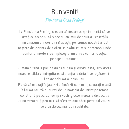
Bun venit!
Pensiunea Casa Feeling!
La Pensiunea Feeling, credem că fiecare oaspete merită să se
simtă ca acasă și să plece cu amintiri de neuitat. Situată în
inima naturii din comuna Brădești, pensiunea noastră a luat
naștere din dorința de a oferi un cadru intim și prietenos, unde
confortul modern se împletește armonios cu frumusețea
peisajelor montane.
Suntem o familie pasionată de turism și ospitalitate, iar valorile
noastre căldura, integritatea și atenția la detalii se regăsesc în
fiecare colțișor al pensiunii.
Fie că vă relaxați în jacuzzi-ul încălzit cu lemne, savurați o cină
în foișor sau vă bucurați de un moment de liniște pe terasa
construită pe pârâu, echipa Feeling este mereu la dispoziția
dumneavoastră pentru a vă oferi recomandări personalizate și
servicii de cea mai bună calitate.