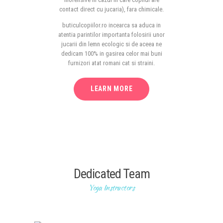
contact direct cu jucaria), fara chimicale.
buticulcopiilor.ro incearca sa aduca in
atentia parintilor importanta folosirii unor
jucarii din lemn ecologic si de aceea ne
dedicam 100% in gasirea celor mai buni
furnizori atat romani cat si straini.
LEARN MORE
Dedicated Team
Yoga Instructors