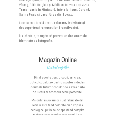
Vârșag, Băile Harghita și Mădăraș, iar vara poți vizita
Transilvania în Miniatură, Inima lui Isus, Corund,
Salina Praid și Lacul Ursu din Sovata
.
Locația este ideală pentru
relaxare, intimitate și
descoperirea frumuseților Transilvaniei
.
ℹ️ La check-in, te rugăm să prezinți un
document de
identitate cu fotografie
.
Magazin Online
Buticul copiilor
Din dragoste pentru copii, am creat
buticulcopiilor.ro pentru a putea indeplini
dorintele tuturor copiilor de a avea parte
de jucarii si accesorii nemaipomenite.
Majoritatea jucariilor sunt fabricate din
lemn masiv, fiind colorate cu o vopsea
ecologica, pe baza de apa (fiind complet
inofensive in cazul in care copilul are