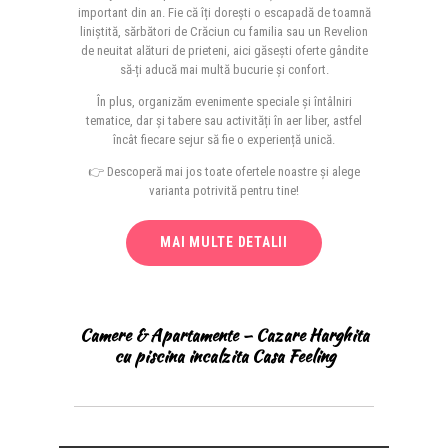
important din an. Fie că îți dorești o escapadă de toamnă
liniștită, sărbători de Crăciun cu familia sau un Revelion
de neuitat alături de prieteni, aici găsești oferte gândite
să-ți aducă mai multă bucurie și confort.
În plus, organizăm evenimente speciale și întâlniri
tematice, dar și tabere sau activități în aer liber, astfel
încât fiecare sejur să fie o experiență unică.
👉 Descoperă mai jos toate ofertele noastre și alege
varianta potrivită pentru tine!
MAI MULTE DETALII
Camere & Apartamente – Cazare Harghita
cu piscina incalzita Casa Feeling