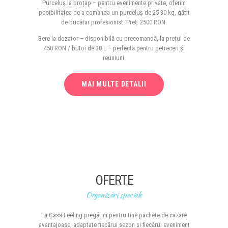
Purceluș la proțap – pentru evenimente private, oferim
posibilitatea de a comanda un purceluș de 25-30 kg, gătit
de bucătar profesionist. Preț: 2500 RON.
Bere la dozator – disponibilă cu precomandă, la prețul de
450 RON / butoi de 30 L – perfectă pentru petreceri și
reuniuni.
MAI MULTE DETALII
OFERTE
Organizări speciale
La Casa Feeling pregătim pentru tine pachete de cazare
avantajoase, adaptate fiecărui sezon și fiecărui eveniment