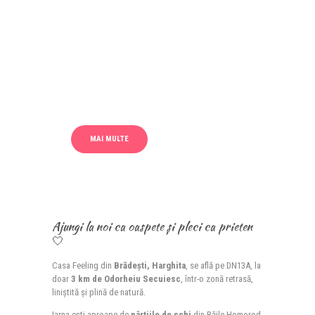
Casa Feeling
Liniște și
natură în inima
Harghitei
MAI MULTE
Ajungi la noi ca oaspete și pleci ca prieten
🤍
Casa Feeling din
Brădești, Harghita
, se află pe DN13A, la
doar
3 km de Odorheiu Secuiesc
, într-o zonă retrasă,
liniștită și plină de natură.
Iarna ești aproape de
pârtiile de schi
din Băile Homorod,